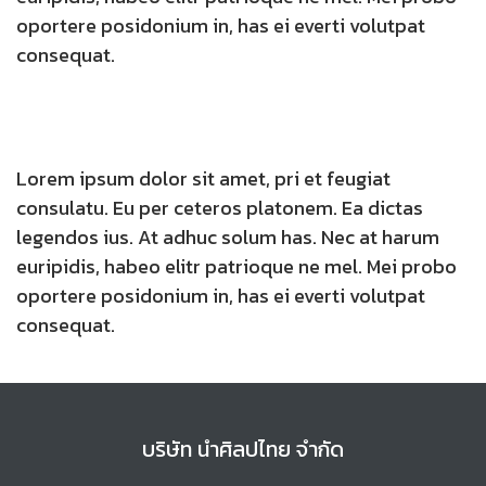
oportere posidonium in, has ei everti volutpat
consequat.
Lorem ipsum dolor sit amet, pri et feugiat
consulatu. Eu per ceteros platonem. Ea dictas
legendos ius. At adhuc solum has. Nec at harum
euripidis, habeo elitr patrioque ne mel. Mei probo
oportere posidonium in, has ei everti volutpat
consequat.
บริษัท นำศิลปไทย จำกัด