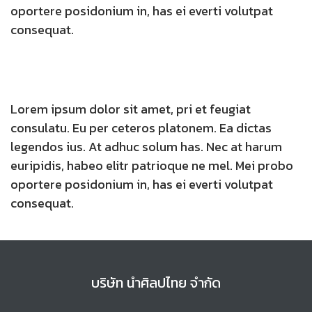
oportere posidonium in, has ei everti volutpat
consequat.
Lorem ipsum dolor sit amet, pri et feugiat
consulatu. Eu per ceteros platonem. Ea dictas
legendos ius. At adhuc solum has. Nec at harum
euripidis, habeo elitr patrioque ne mel. Mei probo
oportere posidonium in, has ei everti volutpat
consequat.
บริษัท นำศิลปไทย จำกัด