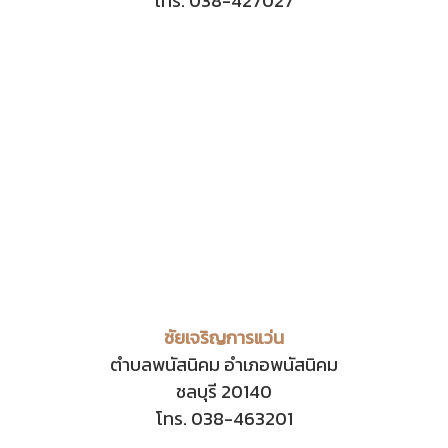
โทร. 038-427027
ชัยเจริญการแว่น
ตำบลพนัสนิคม อำเภอพนัสนิคม
ชลบุรี 20140
โทร. 038-463201