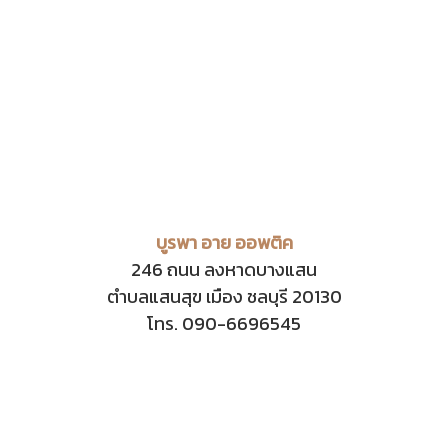
บูรพา อาย ออพติค
246 ถนน ลงหาดบางแสน
ตำบลแสนสุข เมือง ชลบุรี 20130
โทร. 090-6696545