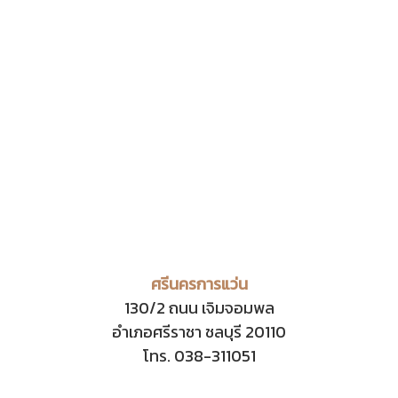
ศรีนครการแว่น
130/2 ถนน เจิมจอมพล
อำเภอศรีราชา ชลบุรี 20110
โทร. 038-311051