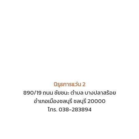
นิรุธการแว่น 2
890/19 ถนน ชัยชนะ ตำบล บางปลาสร้อย
อำเภอเมืองชลบุรี ชลบุรี 20000
โทร. 038-283894