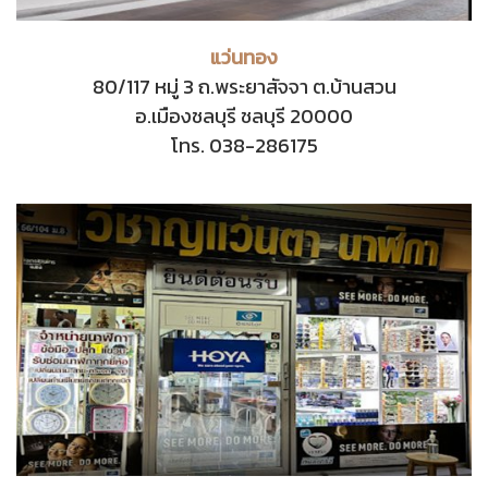
แว่นทอง
80/117 หมู่ 3 ถ.พระยาสัจจา ต.บ้านสวน
อ.เมืองชลบุรี ชลบุรี 20000
โทร. 038-286175