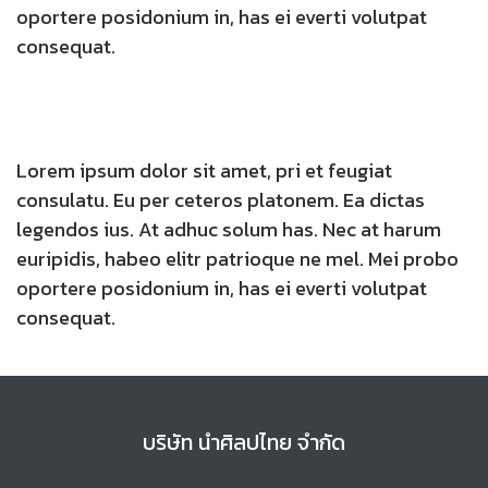
oportere posidonium in, has ei everti volutpat
consequat.
Lorem ipsum dolor sit amet, pri et feugiat
consulatu. Eu per ceteros platonem. Ea dictas
legendos ius. At adhuc solum has. Nec at harum
euripidis, habeo elitr patrioque ne mel. Mei probo
oportere posidonium in, has ei everti volutpat
consequat.
บริษัท นำศิลปไทย จำกัด