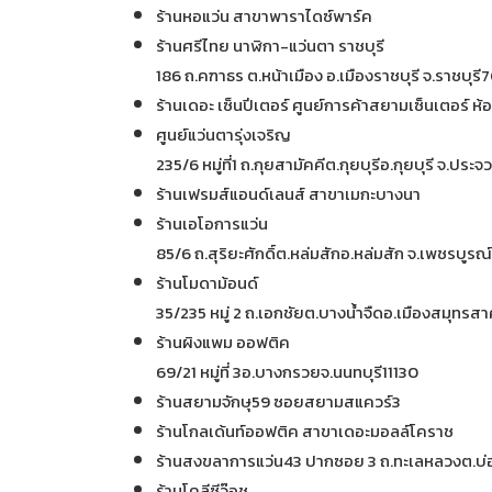
ร้านหอแว่น สาขาพาราไดซ์พาร์ค
ร้านศรีไทย นาฬิกา-แว่นตา ราชบุรี
186 ถ.คฑาธร ต.หน้าเมือง อ.เมืองราชบุรี จ.ราชบุร
ร้านเดอะ เซ็นปีเตอร์ ศูนย์การค้าสยามเซ็นเตอร์ ห้
ศูนย์แว่นตารุ่งเจริญ
235/6 หมู่ที่1 ถ.กุยสามัคคีต.กุยบุรีอ.กุยบุรี จ.ประจ
ร้านเฟรมส์แอนด์เลนส์ สาขาเมกะบางนา
ร้านเอโอการแว่น
85/6 ถ.สุริยะศักดิ์ต.หล่มสักอ.หล่มสัก จ.เพชรบูรณ
ร้านโมดาม้อนด์
35/235 หมู่ 2 ถ.เอกชัยต.บางน้ำจืดอ.เมืองสมุท
ร้านผิงแพม ออฟติค
69/21 หมู่ที่ 3อ.บางกรวยจ.นนทบุรี11130
ร้านสยามจักษุ59 ซอยสยามสแควร์3
ร้านโกลเด้นท์ออฟติค สาขาเดอะมอลล์โคราช
ร้านสงขลาการแว่น43 ปากซอย 3 ถ.ทะเลหลวงต.บ
ร้านโคลีซีว๊อช