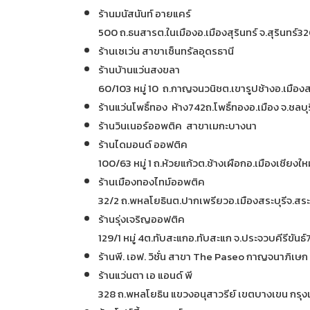
ร้านมนัสนันท์ อายแคร์
500 ถ.ธนสารต.ในเมืองอ.เมืองสุรินทร์ จ.สุรินทร์
ร้านเซเว่น สาขาเซ็นทรัลอุดรธานี
ร้านบ้านแว่นสงขลา
60/103 หมู่ 10 ถ.กาญจนวนิชต.เขารูปช้างอ.เมื
ร้านแว่นโพธิ์ทอง ห้าง742ถ.โพธิ์ทองอ.เมือง จ.ชล
ร้านวินเนอร์ออพติค สาขาเมกะบางนา
ร้านไดมอนด์ ออฟติค
100/63 หมู่ 1 ถ.ห้วยแก้วต.ช้างเผือกอ.เมืองเชียงใ
ร้านเมืองทองไทม์ออพติค
32/2 ถ.พหลโยธินต.ปากเพรียวอ.เมืองสระบุรีจ.สร
ร้านรุ่งเจริญออฟติค
129/1 หมู่ 4ต.ทับสะแกอ.ทับสะแก จ.ประจวบคีรีขันธ
ร้านพี. เอฟ. วิชั่น สาขา The Paseo กาญจนาภิเษก
ร้านแว่นตา เอ แอนด์ พี
328 ถ.พหลโยธิน แขวงอนุสาวรีย์ เขตบางเขน กร