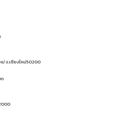
)
ใหม่ จ.เชียงใหม่50200
ษก
72000