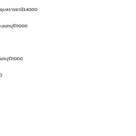
 จ.อุบลราชธานี34000
.นนทบุรี11000
นนทบุรี11000
00