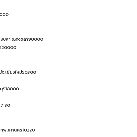
32000
องสงขลา จ.สงขลา90000
บุรี20000
หม่จ.เชียงใหม่50300
ะบุรี18000
์77130
ุงเทพมหานคร10220