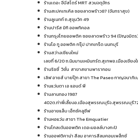
ร้านเดอะ จีบีสโตร์ MRT สวนจตุจักร
ร้านสเปคเทเคิล ซอยลาดพร้าว87 (จันทราสุข)
ร้านลูเนทท์ ถ.สุขุมวิท 49
ร้านปารีส มิกิ ออพทิคอล
ร้านกรุงไทยออพติค ซอยลาดพร้าว 94 (ปัญจมิตร
ร้านโอ ทู ออพติค กรุ๊ป ปากเกร็ด นนทบุรี
ร้านสว่างเชียงใหม่
เลขที่ 6/20 ถ.นิมมานเหมินทร์ต.สุเทพอ.เมืองเชียง
ร้านริชชี่ วิชั่น สาขาสยามพารากอน
เลิฟ อายส์ บายปุ๊ก สาขา The Paseo กาญจนาภิเ
ร้านแว่นตา เอ แอนด์ พี
ร้านลานทอง 1987
402ต.ท่าพี่เลี้ยงอ.เมืองสุพรรณบุรีจ.สุพรรณบุรี
ร้านอายแล็บ เอ็กซ์คลูซีฟ
ร้านหอแว่น สาขา The Emquatier
ร้านโกลเด้นออพติค เดอะมอลล์บางกะปิ
ร้านออฟติคาน่า สีลม อาคารสีลมคอมเพล็กซ์