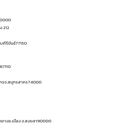
ี70000
อง 212
วบคีรีขันธ์77150
์67110
รสาครจ.สมุทรสาคร74000
่อยางอ.เมือง จ.สงขลา90000