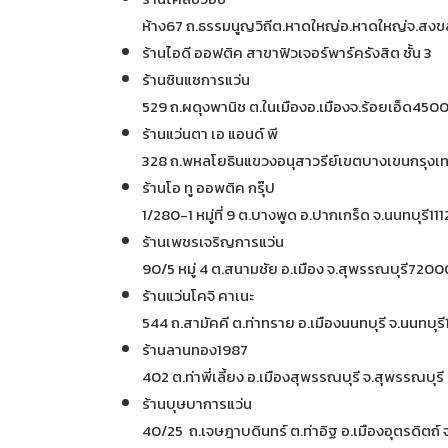
ห้าง67 ถ.ธรรมนูญวิถีต.หาดใหญ่อ.หาดใหญ่จ.สง
ร้านไอดี ออฟติค สาขาฟิวเจอร์พาร์ครังสิต ชั้น 3
ร้านซินแซการแว่น
529 ถ.ผดุงพานิช ต.ในเมืองอ.เมืองจ.ร้อยเอ็ด450
ร้านแว่นตา เอ แอนด์ พี
328 ถ.พหลโยธินแขวงอนุสาวรีย์เขตบางเขนกรุ
ร้านโอ ทู ออพติค กรุ๊ป
1/280-1 หมู่ที่ 9 ต.บางพูด อ.ปากเกร็ด จ.นนทบุรี11
ร้านเพชรเจริญการแว่น
90/5 หมู่ 4 ต.สนามชัย อ.เมือง จ.สุพรรณบุรี7200
ร้านแว่นโคจิ คาเนะ
544 ถ.สามัคคี ต.ท่าทราย อ.เมืองนนทบุรี จ.นนทบุร
ร้านลานทอง1987
402 ต.ท่าพี่เลี้ยง อ.เมืองสุพรรณบุรี จ.สุพรรณบุ
ร้านบุษบาการแว่น
40/25 ถ.เจษฎาบดินทร์ ต.ท่าอิฐ อ.เมืองอุตรดิตถ์