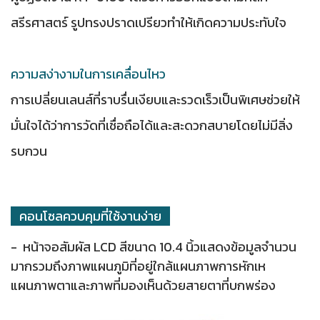
สรีรศาสตร์ รูปทรงปราดเปรียวทำให้เกิดความประทับใจ
ความสง่างามในการเคลื่อนไหว
การเปลี่ยนเลนส์ที่ราบรื่นเงียบและรวดเร็วเป็นพิเศษช่วยให้
มั่นใจได้ว่าการวัดที่เชื่อถือได้และสะดวกสบายโดยไม่มีสิ่ง
รบกวน
คอนโซลควบคุมที่ใช้งานง่าย
- หน้าจอสัมผัส LCD สีขนาด 10.4 นิ้วแสดงข้อมูลจำนวน
มากรวมถึงภาพแผนภูมิที่อยู่ใกล้แผนภาพการหักเห
แผนภาพตาและภาพที่มองเห็นด้วยสายตาที่บกพร่อง